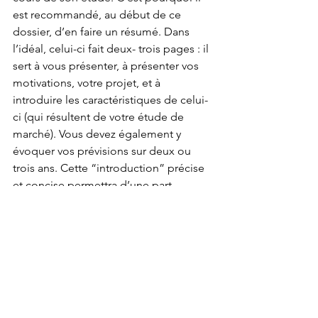
est recommandé, au début de ce 
dossier, d’en faire un résumé. Dans 
l’idéal, celui-ci fait deux- trois pages : il 
sert à vous présenter, à présenter vos 
motivations, votre projet, et à 
introduire les caractéristiques de celui-
ci (qui résultent de votre étude de 
marché). Vous devez également y 
évoquer vos prévisions sur deux ou 
trois ans. Cette “introduction” précise 
et concise permettra d’une part 
d’attirer l’attention du banquier, et de 
l’autre de garder une idée nette de 
votre projet.
Ne pas avoir peur d’être aidé !
Lancer sa propre franchise peut être 
une source de stress et de travail déjà 