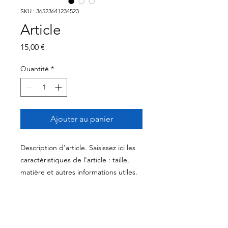
SKU : 36523641234523
Article
Prix
15,00 €
Quantité
*
Ajouter au panier
Description d'article. Saisissez ici les 
caractéristiques de l'article : taille, 
matière et autres informations utiles.
DÉTAILS D'ARTICLE
Détails d'article. Saisissez ici les